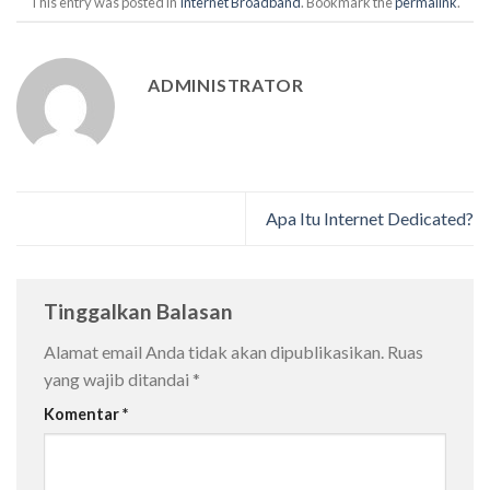
This entry was posted in
Internet Broadband
. Bookmark the
permalink
.
ADMINISTRATOR
Apa Itu Internet Dedicated?
Tinggalkan Balasan
Alamat email Anda tidak akan dipublikasikan.
Ruas
yang wajib ditandai
*
Komentar
*