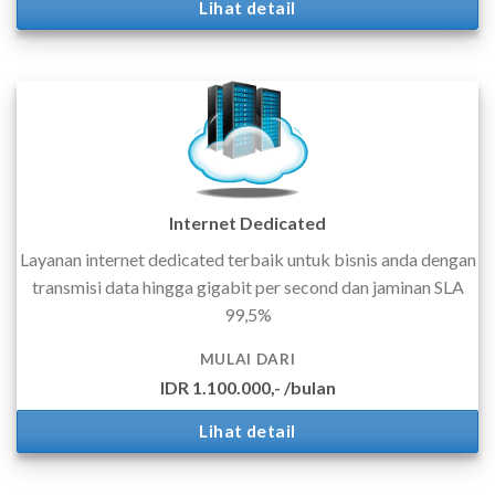
Lihat detail
Internet Dedicated
Layanan internet dedicated terbaik untuk bisnis anda dengan
transmisi data hingga gigabit per second dan jaminan SLA
99,5%
MULAI DARI
IDR 1.100.000,- /bulan
Lihat detail