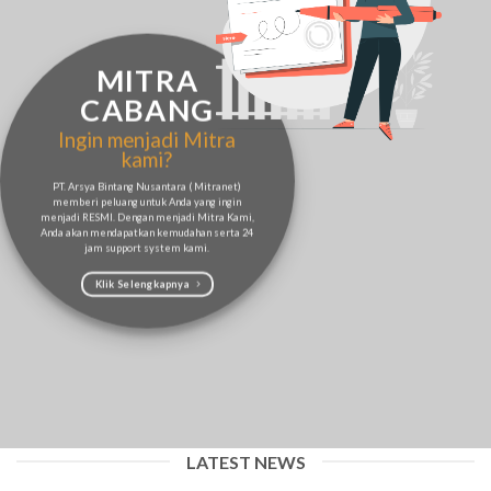
MITRA
CABANG
Ingin menjadi Mitra
kami?
PT. Arsya Bintang Nusantara ( Mitranet)
memberi peluang untuk Anda yang ingin
menjadi RESMI. Dengan menjadi Mitra Kami,
Anda akan mendapatkan kemudahan serta 24
jam support system kami.
Klik Selengkapnya
LATEST NEWS