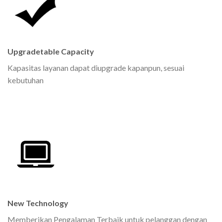
Upgradetable Capacity
Kapasitas layanan dapat diupgrade kapanpun, sesuai
kebutuhan
New Technology
Memberikan Pengalaman Terbaik untuk pelanggan dengan