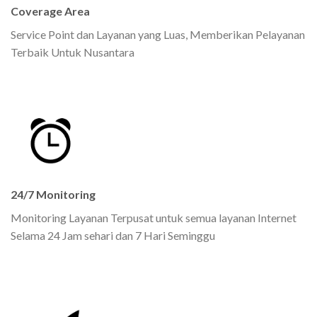
Coverage Area
Service Point dan Layanan yang Luas, Memberikan Pelayanan
Terbaik Untuk Nusantara
24/7 Monitoring
Monitoring Layanan Terpusat untuk semua layanan Internet
Selama 24 Jam sehari dan 7 Hari Seminggu