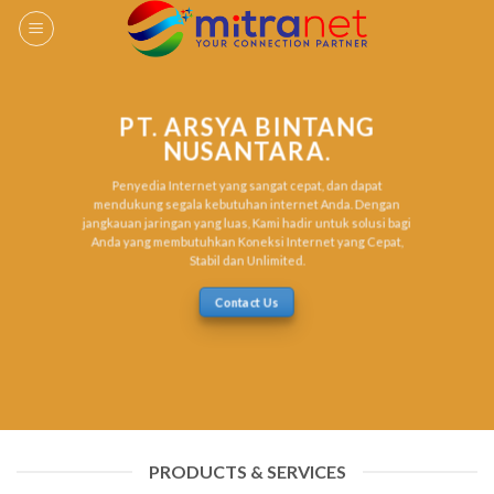
Skip
to
content
PT. ARSYA BINTANG
NUSANTARA
.
Penyedia Internet yang sangat cepat, dan dapat
mendukung segala kebutuhan internet Anda. Dengan
jangkauan jaringan yang luas, Kami hadir untuk solusi bagi
Anda yang membutuhkan Koneksi Internet yang Cepat,
Stabil dan Unlimited.
Contact Us
PRODUCTS & SERVICES