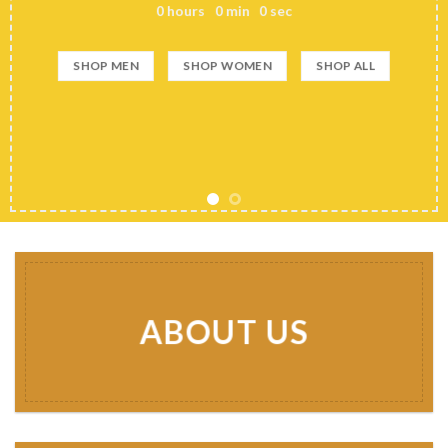
0
hours
0
min
0
sec
SHOP MEN
SHOP WOMEN
SHOP ALL
ABOUT US