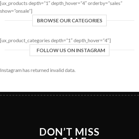
[ux_products depth=”1″ depth_hover=”4″ orderby=”sales”
show=”onsale”]
BROWSE OUR CATEGORIES
[ux_product_categories depth=”1″ depth_hover=”4″]
FOLLOW US ON INSTAGRAM
Instagram has returned invalid data.
DON’T MISS