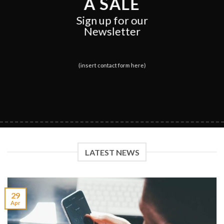
A SALE
Sign up for our
Newsletter
(insert contact form here)
LATEST NEWS
29
Apr