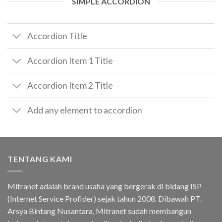
SIMPLE ACCORDION
Accordion Title
Accordion Item 1 Title
Accordion Item 2 Title
Add any element to accordion
TENTANG KAMI
Mitranet adalah brand usaha yang bergerak di bidang ISP
(Internet Service Profider) sejak tahun 2008. Dibawah PT.
Arsya Bintang Nusantara, Mitranet sudah membangun