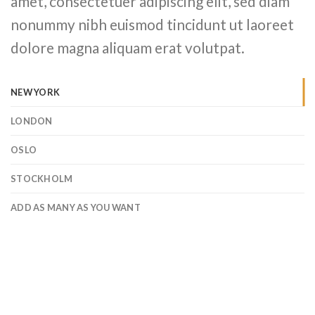
amet, consectetuer adipiscing elit, sed diam
nonummy nibh euismod tincidunt ut laoreet
dolore magna aliquam erat volutpat.
NEW YORK
LONDON
OSLO
STOCKHOLM
ADD AS MANY AS YOU WANT