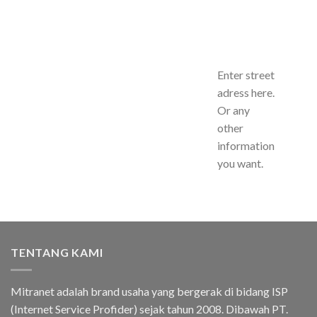
Enter street
adress here.
Or any
other
information
you want.
TENTANG KAMI
Mitranet adalah brand usaha yang bergerak di bidang ISP
(Internet Service Profider) sejak tahun 2008. Dibawah PT.