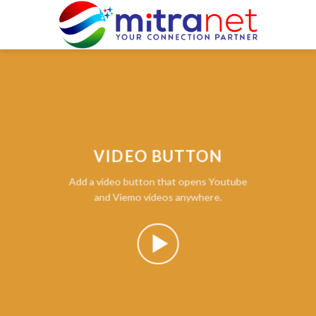
Skip
to
content
VIDEO BUTTON
Add a video button that opens Youtube
and Viemo videos anywhere.