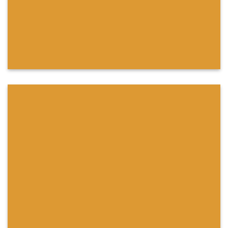
SHOW ON HOVER
Select between various hover effects